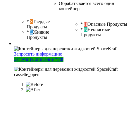
Обрабатывается всего один
контейнер
*
S
Твердые
*
H
Опасные Продукты
Продукты
*
N
Неопасные
*
L
Жидкие
Продукты
Продукты
Запросить информацию
Загрузить описание *pdf