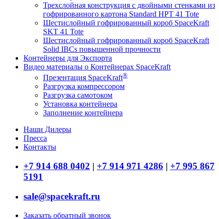
Трехслойная конструкция с двойными стенками из
гофрированного картона Standard HPT 41 Tote
Шестислойный гофрированный короб SpaceKraft
SKT 41 Tote
Шестислойный гофрированный короб SpaceKraft
Solid IBCs повышенной прочности
Контейнеры для Экспорта
Видео материалы о Контейнерах SpaceKraft
®
Презентация SpaceKraft
Разгрузка компрессором
Разгрузка самотоком
Установка контейнера
Заполнение контейнера
Наши Дилеры
Пресса
Контакты
+7 914 688 0402
|
+7 914 971 4286
|
+7 995 867
5191
sale@spacekraft.ru
Заказать обратный звонок