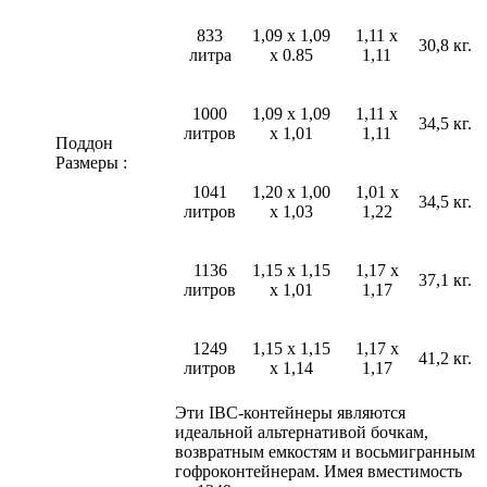
833
1,09 x 1,09
1,11 x
30,8 кг.
литра
x 0.85
1,11
1000
1,09 x 1,09
1,11 x
34,5 кг.
литров
x 1,01
1,11
Поддон
Размеры :
1041
1,20 x 1,00
1,01 x
34,5 кг.
литров
x 1,03
1,22
1136
1,15 x 1,15
1,17 x
37,1 кг.
литров
x 1,01
1,17
1249
1,15 x 1,15
1,17 x
41,2 кг.
литров
x 1,14
1,17
Эти IBC-контейнеры являются
идеальной альтернативой бочкам,
возвратным емкостям и восьмигранным
гофроконтейнерам. Имея вместимость