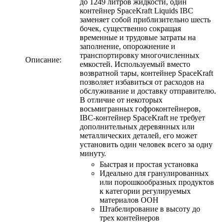
до 1249 литров жидкости, один
контейнер SpaceKraft Liquids IBC
заменяет собой приблизительно шесть
бочек, существенно сокращая
временные и трудовые затраты на
заполнение, опорожнение и
транспортировку многочисленных
Описание:
емкостей. Используемый вместо
возвратной тары, контейнер SpaceKraft
позволяет избавиться от расходов на
обслуживание и доставку отправителю.
В отличие от некоторых
восьмигранных гофроконтейнеров,
IBC-контейнер SpaceKraft не требует
дополнительных деревянных или
металлических деталей, его может
установить один человек всего за одну
минуту.
Быстрая и простая установка
Идеально для гранулированных
или порошкообразных продуктов
к категории регулируемых
материалов ООН
Штабелирование в высоту до
трех контейнеров