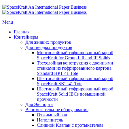
Menu
Главная
Контейнеры
Для жидких продуктов
Для твердых продуктов
Многослойный гофрированный короб
SpaceKraft for Group I, II and III Solids
Трехслойная конструкция с двойными
стенками из гофрированного картона
Standard HPT 41 Tote
Шестислойный гофрированный короб
SpaceKraft SKT 41 Tote
Шестислойный гофрированный короб
SpaceKraft Solid IBCs повышенной
прочности
Для Экспорта
Вспомогательное оборудование
Отжимный вал
Наполнитель
Сливной Клапан с протыкателем